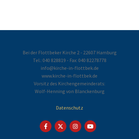
Bei der Flottbeker Kirche 2 - 22607 Hamburg
Tel.:
040 828819
- Fax: 040 82278778
info@kirche-in-flottbek.de
www.kirche-in-flottbek.de
Vorsitz des Kirchengemeinderats:
Wolf-Henning von Blanckenburg
Datenschutz