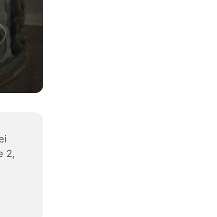
ei
e 2,