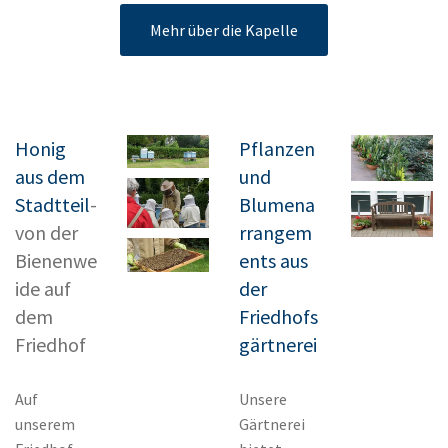
Mehr über die Kapelle
Honig
Pflanzen
aus dem
und
Stadtteil
-
Blumena
von der
rrangem
Bienenwe
ents aus
ide auf
der
dem
Friedhofs
Friedhof
gärtnerei
Auf
Unsere
unserem
Gärtnerei