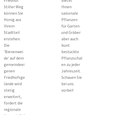
Friedhof
bietet
Stiller Weg
Ihnen
können Sie
saisonale
Honig aus
Pflanzen
Ihrem
für Garten
Stadtteil
und Gräber
erstehen.
aber auch
Die
bunt
'Bienenwei
bestückte
de' auf dem
Pflanzschal
gemeindeei
en zu jeder
genen
Jahreszeit.
Friedhofsge
Schauen Sie
lände wird
bei uns
stetig
vorbei!
erweitert,
fördert die
regionale