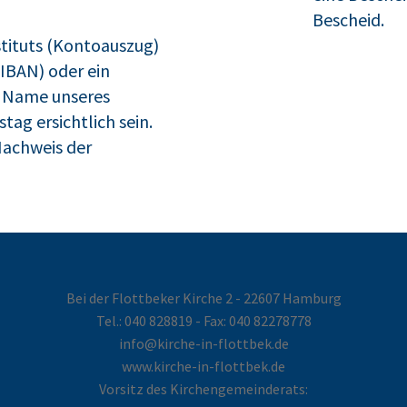
Bescheid.
stituts (Kontoauszug)
IBAN) oder ein
r Name unseres
tag ersichtlich sein.
Nachweis der
Bei der Flottbeker Kirche 2 - 22607 Hamburg
Tel.:
040 828819
- Fax: 040 82278778
info@kirche-in-flottbek.de
www.kirche-in-flottbek.de
Vorsitz des Kirchengemeinderats: