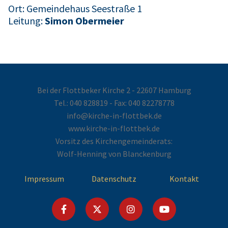
Ort: Gemeindehaus Seestraße 1
Leitung:
Simon Obermeier
Bei der Flottbeker Kirche 2 - 22607 Hamburg
Tel.:
040 828819
- Fax: 040 82278778
info@kirche-in-flottbek.de
www.kirche-in-flottbek.de
Vorsitz des Kirchengemeinderats:
Wolf-Henning von Blanckenburg
Impressum
Datenschutz
Kontakt