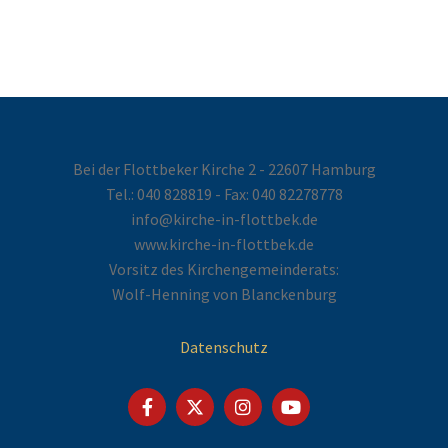
Bei der Flottbeker Kirche 2 - 22607 Hamburg
Tel.:
040 828819
- Fax: 040 82278778
info@kirche-in-flottbek.de
www.kirche-in-flottbek.de
Vorsitz des Kirchengemeinderats:
Wolf-Henning von Blanckenburg
Datenschutz