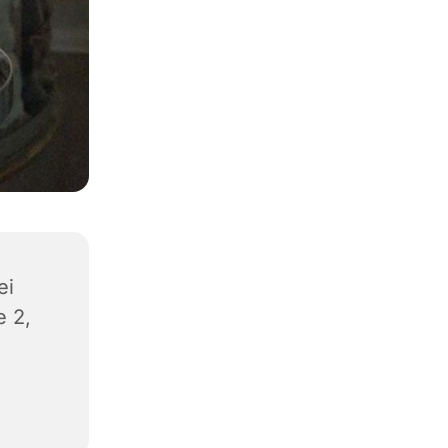
ei
e 2,