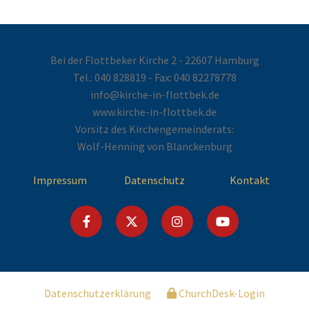
Bei der Flottbeker Kirche 2 - 22607 Hamburg
Tel.:
040 828819
- Fax: 040 82278778
info@kirche-in-flottbek.de
www.kirche-in-flottbek.de
Vorsitz des Kirchengemeinderats:
Wolf-Henning von Blanckenburg
Impressum
Datenschutz
Kontakt
Datenschutzerklärung
ChurchDesk-Login