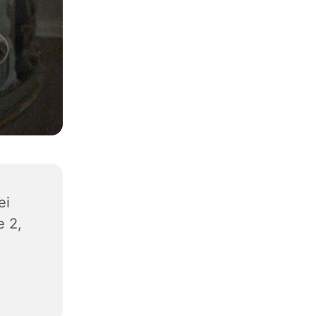
ei
e 2,