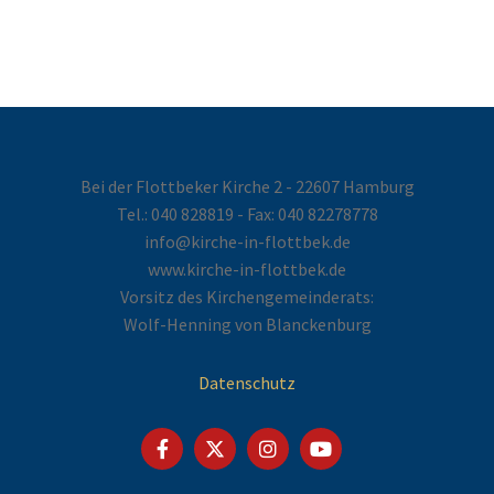
Bei der Flottbeker Kirche 2 - 22607 Hamburg
Tel.:
040 828819
- Fax: 040 82278778
info@kirche-in-flottbek.de
www.kirche-in-flottbek.de
Vorsitz des Kirchengemeinderats:
Wolf-Henning von Blanckenburg
Datenschutz