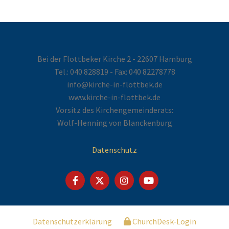
Bei der Flottbeker Kirche 2 - 22607 Hamburg
Tel.:
040 828819
- Fax: 040 82278778
info@kirche-in-flottbek.de
www.kirche-in-flottbek.de
Vorsitz des Kirchengemeinderats:
Wolf-Henning von Blanckenburg
Datenschutz
Datenschutzerklärung
ChurchDesk-Login