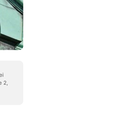
ei
e 2,