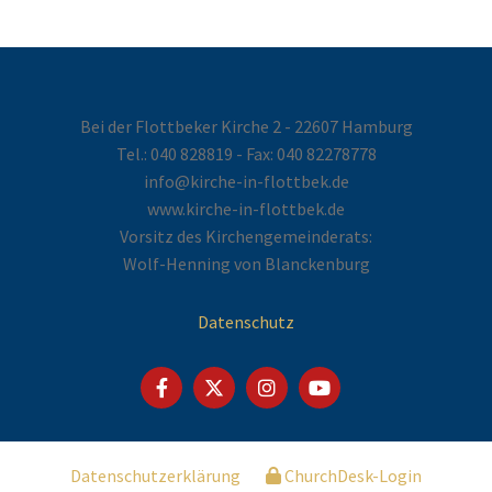
Bei der Flottbeker Kirche 2 - 22607 Hamburg
Tel.:
040 828819
- Fax: 040 82278778
info@kirche-in-flottbek.de
www.kirche-in-flottbek.de
Vorsitz des Kirchengemeinderats:
Wolf-Henning von Blanckenburg
Datenschutz
Datenschutzerklärung
ChurchDesk-Login