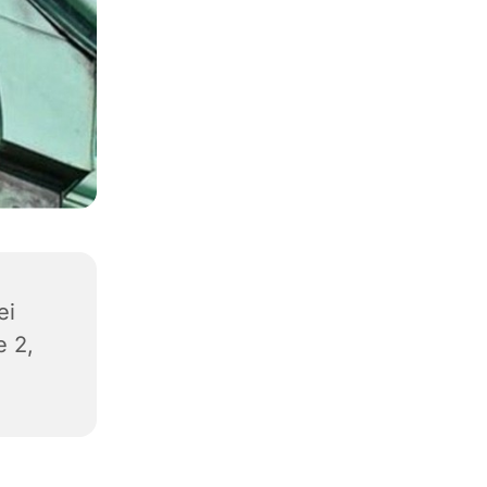
ei
e 2,