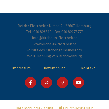
Bei der Flottbeker Kirche 2 - 22607 Hamburg
Tel.:
040 828819
- Fax: 040 82278778
info@kirche-in-flottbek.de
www.kirche-in-flottbek.de
Vorsitz des Kirchengemeinderats:
Wolf-Henning von Blanckenburg
Impressum
Datenschutz
Kontakt
Datenschutzerklärung
ChurchDesk-Login