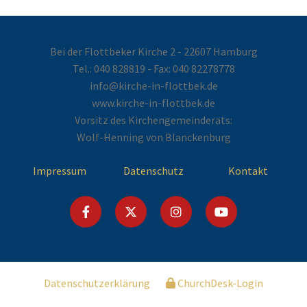
Bei der Flottbeker Kirche 2 - 22607 Hamburg
Tel.:
040 828819
- Fax: 040 82278778
info@kirche-in-flottbek.de
www.kirche-in-flottbek.de
Vorsitz des Kirchengemeinderats:
Wolf-Henning von Blanckenburg
Impressum
Datenschutz
Kontakt
Datenschutzerklärung
ChurchDesk-Login