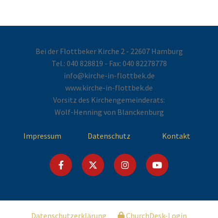
Bei der Flottbeker Kirche 2 - 22607 Hamburg
Tel.:
040 828819
- Fax: 040 82278778
info@kirche-in-flottbek.de
www.kirche-in-flottbek.de
Vorsitz des Kirchengemeinderats:
Wolf-Henning von Blanckenburg
Impressum
Datenschutz
Kontakt
Datenschutzerklärung
ChurchDesk-Login