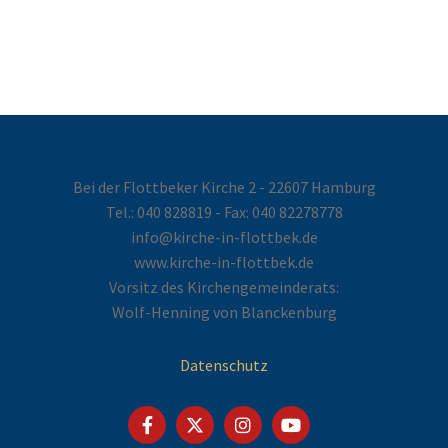
Bei der Flottbeker Kirche 2 - 22607 Hamburg
Tel.:
040 828819
- Fax: 040 82278778
info@kirche-in-flottbek.de
www.kirche-in-flottbek.de
Vorsitz des Kirchengemeinderats:
Wolf-Henning von Blanckenburg
Datenschutz