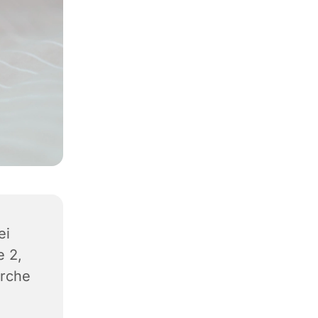
ei
e 2,
irche