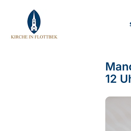
Manc
12 U