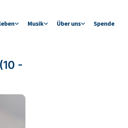
leben
Musik
Über uns
Spende
(10 -