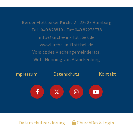
Bei der Flottbeker Kirche 2 - 22607 Hamburg
Tel.:
040 828819
- Fax: 040 82278778
info@kirche-in-flottbek.de
www.kirche-in-flottbek.de
Vorsitz des Kirchengemeinderats:
Wolf-Henning von Blanckenburg
Impressum
Datenschutz
Kontakt
Datenschutzerklärung
ChurchDesk-Login