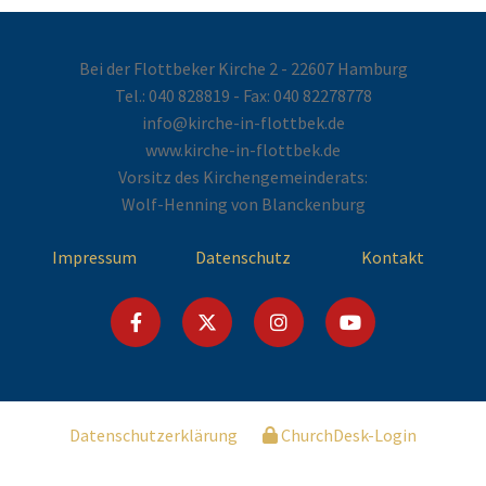
Bei der Flottbeker Kirche 2 - 22607 Hamburg
Tel.:
040 828819
- Fax: 040 82278778
info@kirche-in-flottbek.de
www.kirche-in-flottbek.de
Vorsitz des Kirchengemeinderats:
Wolf-Henning von Blanckenburg
Impressum
Datenschutz
Kontakt
Datenschutzerklärung
ChurchDesk-Login