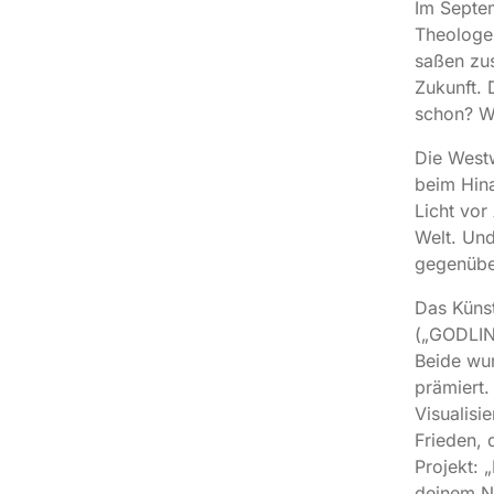
Im Septem
Theologen
saßen zu
Zukunft. 
schon? W
Die Westw
beim Hina
Licht vo
Welt. Und
gegenüber
Das Künst
(„GODLIN
Beide wu
prämiert.
Visualisi
Frieden, 
Projekt: 
deinem Na