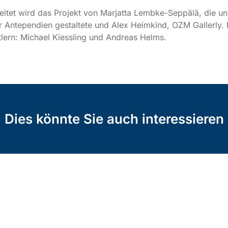
leitet wird das Projekt von Marjatta Lembke-Seppälä, die un
r Antependien gestaltete und Alex Heimkind, OZM Gallerly. 
lern: Michael Kiessling und Andreas Helms.
Dies könnte Sie auch interessieren