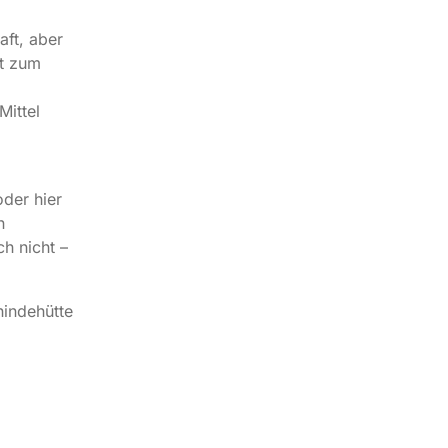
ft, aber
rt zum
Mittel
,
.
der hier
n
h nicht –
hindehütte