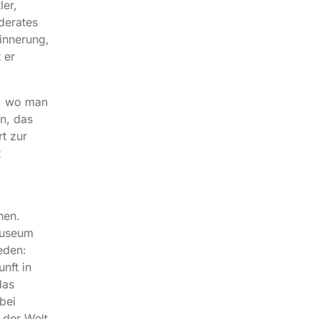
ler,
derates
innerung,
 er
t, wo man
n, das
t zur
t
hen.
Museum
eden:
nft in
das
bei
 der Welt.