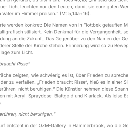
euer Licht leuchten vor den Leuten, damit sie eure guten We
 Vater im Himmel preisen.“ (Mt 5,14a+16).
rte werden konkret: Die Namen von in Flottbek getauften 
lligrafisch stilisiert. Kein Denkmal für die Vergangenheit, s
adung an die Zukunft. Das Gegenüber zu den Namen der Gef
derer Stelle der Kirche stehen. Erinnerung wird so zu Bewe
Klage zum Licht.
braucht Risse“
äche zeigten, wie schwierig es ist, über Frieden zu sprech
lder zu verfallen. „Frieden braucht Risse“, hieß es in einer S
berühren, nicht beruhigen.“ Die Künstler nehmen diese Spann
ten mit Acryl, Spraydose, Blattgold und Klarlack. Als leise 
s.
berühren, nicht beruhigen.“
urf entsteht in der OZM-Gallery in Hammerbrook, wo die G