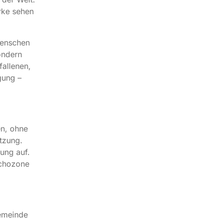
rke sehen
Menschen
ondern
allenen,
gung –
en, ohne
itzung.
ung auf.
Echozone
emeinde