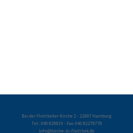
Bei der Flottbeker Kirche 2 - 22607 Hamburg
Tel.:
040 828819
- Fax: 040 82278778
info@kirche-in-flottbek.de