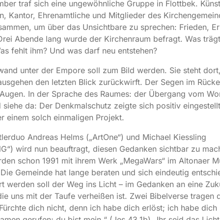
ber traf sich eine ungewöhnliche Gruppe in Flottbek. Künst
, Kantor, Ehrenamtliche und Mitglieder des Kirchengemein
sammen, um über das Unsichtbare zu sprechen: Frieden, Er
Drei Abende lang wurde der Kirchenraum befragt. Was trägt
as fehlt ihm? Und was darf neu entstehen?
and unter der Empore soll zum Bild werden. Sie steht dor
usgehen den letzten Blick zurückwirft. Der Segen im Rücke
r Augen. In der Sprache des Raumes: der Übergang vom Wor
 siehe da: Der Denkmalschutz zeigte sich positiv eingestell
 einem solch einmaligen Projekt.
lerduo Andreas Helms („ArtOne“) und Michael Kiessling
G“) wird nun beauftragt, diesen Gedanken sichtbar zu mac
rden schon 1991 mit ihrem Werk „MegaWars“ im Altonaer 
 Die Gemeinde hat lange beraten und sich eindeutig entschi
ert werden soll der Weg ins Licht – im Gedanken an eine Zuku
die uns mit der Taufe verheißen ist. Zwei Bibelverse tragen 
„Fürchte dich nicht, denn ich habe dich erlöst; ich habe dich 
men gerufen; du bist mein.“ (Jes 43,1b) „Ihr seid das Licht