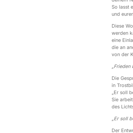
So lasst 
und euren
Diese Wo
werden ka
eine Einl
die an an
von der 
„Frieden 
Die Gespr
in Trostbi
„Er soll 
Sie arbei
des Licht
„Er soll 
Der Entw