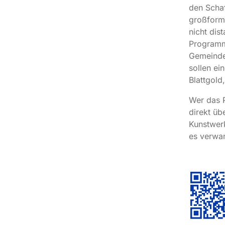
den Schaf
großforma
nicht dis
Programm
Gemeinde.
sollen ei
Blattgold
Wer das P
direkt üb
Kunstwerk
es verwan